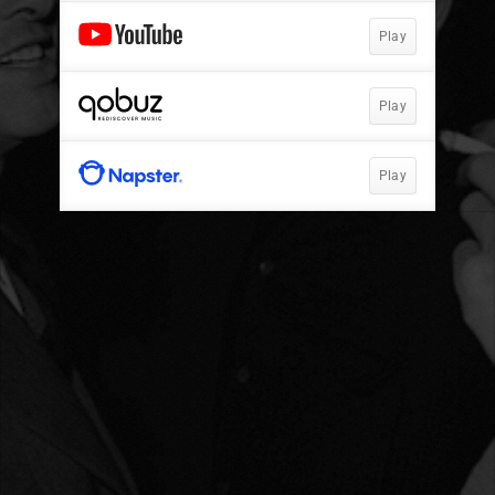
Play
Play
Play